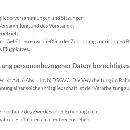
itgliederversammlungen und Sitzungen
erversammlung und des Vorstandes
gbetrieb
d Gebühren einschließlich der Zuordnung zur richtigen B
es Flugplatzes.
itung personenbezogener Daten, berechtigtes
n ist Art. 6 Abs. 1 lit. b) DSGVO. Die Verarbeitung im Ra
nung einer solchen Mitgliedschaft ist der Verarbeitung zur
 Erreichung des Zweckes ihrer Erhebung nicht
wahrungspflichten nicht entgegenstehen.