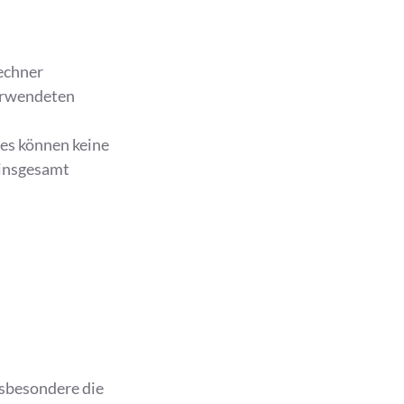
echner
verwendeten
ies können keine
 insgesamt
nsbesondere die