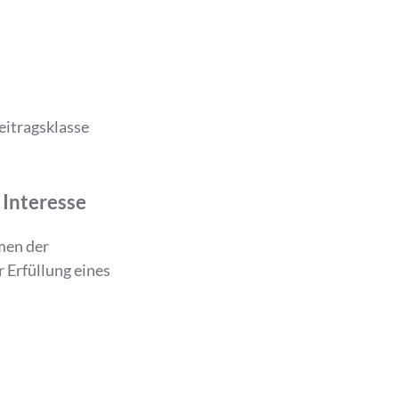
eitragsklasse
 Interesse
hmen der
 Erfüllung eines